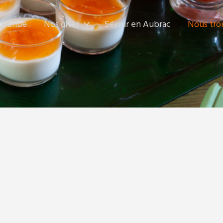
nvenue
Nos gîtes
Séjour en Aubrac
Nous tro